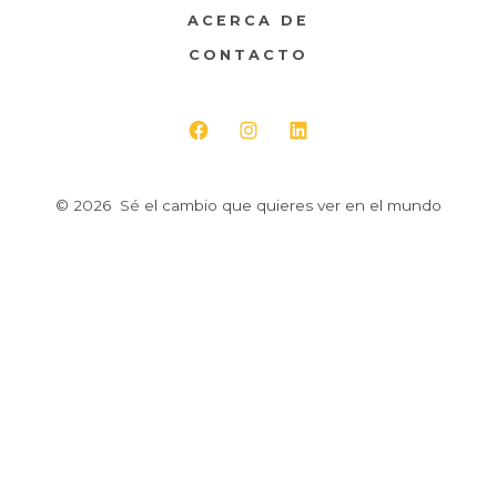
ACERCA DE
CONTACTO
Abrir
Abrir
Abrir
Facebook
Instagram
LinkedIn
© 2026
Sé el cambio que quieres ver en el mundo
en
en
en
una
una
una
nueva
nueva
nueva
pestaña
pestaña
pestaña